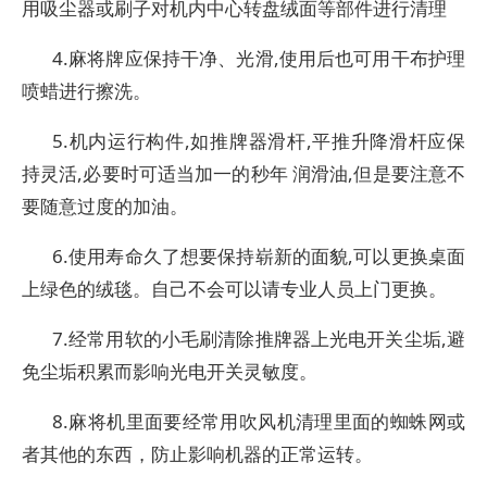
用吸尘器或刷子对机内中心转盘绒面等部件进行清理
4.麻将牌应保持干净、光滑,使用后也可用干布护理
喷蜡进行擦洗。
5.机内运行构件,如推牌器滑杆,平推升降滑杆应保
持灵活,必要时可适当加一的秒年 润滑油,但是要注意不
要随意过度的加油。
6.使用寿命久了想要保持崭新的面貌,可以更换桌面
上绿色的绒毯。自己不会可以请专业人员上门更换。
7.经常用软的小毛刷清除推牌器上光电开关尘垢,避
免尘垢积累而影响光电开关灵敏度。
8.麻将机里面要经常用吹风机清理里面的蜘蛛网或
者其他的东西，防止影响机器的正常运转。