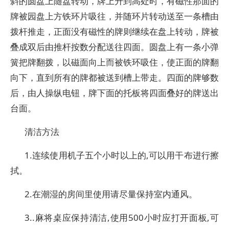
斜的圆盘上随盘转动，牌上升到高处时，有磁性那面的
牌被园盘上方铁环片吸往，并随环片转动送至一条槽由
拨杆推走，正面没有磁性的牌则继续在盘上转动，牌被
叠成双后由推杆按数分配送往四面。圆盘上有一条小弹
簧把牌翻拨，以磁面向上而被铁环吸住，使正面的牌翻
向下，直到所有的牌都被送到槽上带走。四面的牌够数
后，由人操纵电钮，牌下面的托板将四面叠好的牌送出
台面。
清洁方法
1.连续使用机子五个小时以上的,可以用干布进行擦
拭。
2.在潮湿的房间里使用请尽量保持室内通风。
3..麻将桌应保持清洁,使用500小时应打开面板,可